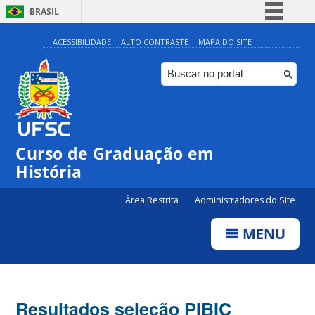
BRASIL
Simplifique!
ACESSIBILIDADE
ALTO CONTRASTE
MAPA DO SITE
Comunica BR
Participe
Acesso à informação
Legislação
Curso de Graduação em
Canais
História
Área Restrita
Administradores do Site
MENU
Resultados seleção PIBIC