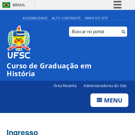
BRASIL
Simplifique!
ACESSIBILIDADE
ALTO CONTRASTE
MAPA DO SITE
Comunica BR
Participe
Acesso à informação
Legislação
Curso de Graduação em
Canais
História
Área Restrita
Administradores do Site
MENU
Ingresso