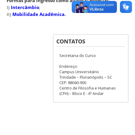
Formas para ingresso como aluno(a) especial:
I)
Intercâmbio
;
II)
Mobilidade Acadêmica
.
CONTATOS
Secretaria do Curso
Endereço:
Campus Universitário
Trindade – Florianópolis – SC
CEP: 88040-900
Centro de Filosofia e Humanas
(CFH) – Bloco E - 6º Andar