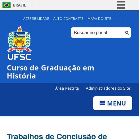
BRASIL
Simplifique!
ACESSIBILIDADE
ALTO CONTRASTE
MAPA DO SITE
Comunica BR
Participe
Acesso à informação
Legislação
Curso de Graduação em
Canais
História
Área Restrita
Administradores do Site
MENU
Trabalhos de Conclusão de