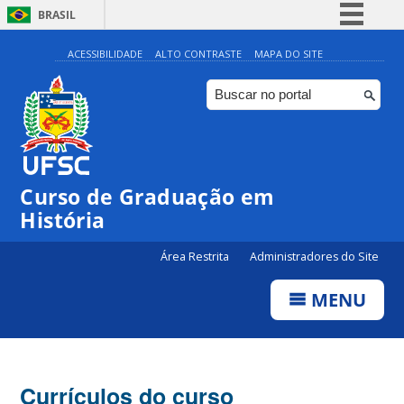
BRASIL
Simplifique!
ACESSIBILIDADE
ALTO CONTRASTE
MAPA DO SITE
Comunica BR
Participe
Acesso à informação
Legislação
Curso de Graduação em
Canais
História
Área Restrita
Administradores do Site
MENU
Currículos do curso