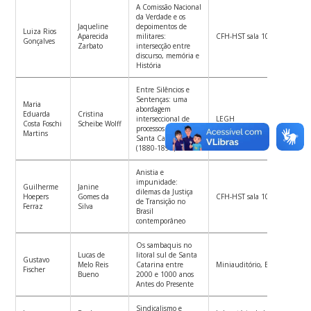
A Comissão Nacional
da Verdade e os
Jaqueline
depoimentos de
Luiza Rios
Aparecida
militares:
CFH-HST sala 10
Gonçalves
Zarbato
intersecção entre
discurso, memória e
História
Entre Silêncios e
Sentenças: uma
Maria
abordagem
Eduarda
Cristina
interseccional de
LEGH
Costa Foschi
Scheibe Wolff
processos civis em
Martins
Santa Catarina
(1880-1890)
Anistia e
impunidade:
Guilherme
Janine
dilemas da Justiça
Hoepers
Gomes da
CFH-HST sala 10
de Transição no
Ferraz
Silva
Brasil
contemporâneo
Os sambaquis no
Lucas de
litoral sul de Santa
Gustavo
Melo Reis
Catarina entre
Miniauditório, Bloco B, CFH
Fischer
Bueno
2000 e 1000 anos
Antes do Presente
Sindicalismo e