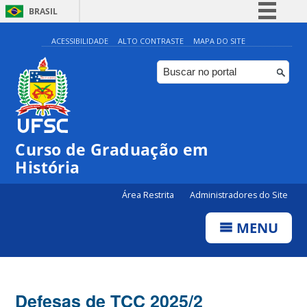
BRASIL
Simplifique!
ACESSIBILIDADE
ALTO CONTRASTE
MAPA DO SITE
Comunica BR
Participe
Acesso à informação
Legislação
Curso de Graduação em
Canais
História
Área Restrita
Administradores do Site
MENU
Defesas de TCC 2025/2