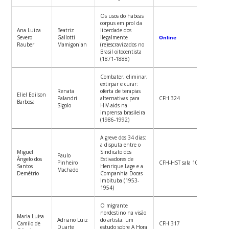
Os usos do habeas
corpus em prol da
Ana Luiza
Beatriz
liberdade dos
Severo
Gallotti
ilegalmente
Online
Rauber
Mamigonian
(re)escravizados no
Brasil oitocentista
(1871-1888)
Combater, eliminar,
extirpar e curar:
Renata
oferta de terapias
Eliel Edilson
Palandri
alternativas para
CFH 324
Barbosa
Sigolo
HIV-aids na
imprensa brasileira
(1986-1992)
A greve dos 34 dias:
a disputa entre o
Miguel
Sindicato dos
Paulo
Ângelo dos
Estivadores de
Pinheiro
CFH-HST sala 10
Santos
Henrique Lage e a
Machado
Demétrio
Companhia Docas
Imbituba (1953-
1954)
O migrante
nordestino na visão
Maria Luisa
Adriano Luiz
do artista: um
Camilo de
CFH 317
Duarte
estudo sobre A Hora