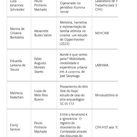
Luca
Paulo
Laboratório de História Social
Operariado no
Johannes
Pinheiro
Trabalho (sala 310 do bloco D
periódico
Flamma
Schneider
Machado
CFH)
Verde
Memória, narrativa
e representação da
Marina de
Alexandre
bomba atômica no
Oliveira
NEHCINE
Busko Valim
cinema: um estudo
Bortolatto
de Oppenheimer
(2023)
Aonde é que vamos
Fábio
parar? Mobilidade,
Eduarda
Augusto
imobilidade e
Lamana de
LABHIMA
Morales
experiência urbana
Souza
Soares
em
A caverna
, de
José Saramago
Povoamento do Alto
Lucas de
Vale do Itajaí:
Matheus
Melo Reis
estudo de caso do
Miniauditório do Bloco B, CF
Fedechen
Bueno
sítio arqueológico
SC-VI-113
Entre o fanatismo e
a ignorância: O
Paulo
registro do
Emily
Pinheiro
movimento do
CFH-HST sala 10
Fantim
Machado
Contestado através
dos discursos do