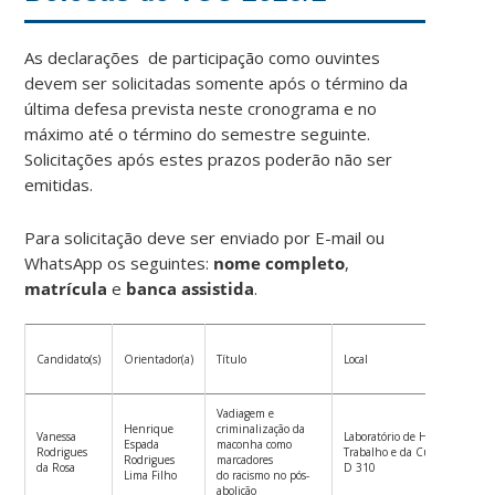
As declarações de participação como ouvintes
devem ser solicitadas somente após o término da
última defesa prevista neste cronograma e no
máximo até o término do semestre seguinte.
Solicitações após estes prazos poderão não ser
emitidas.
Para solicitação deve ser enviado por E-mail ou
WhatsApp os seguintes:
nome completo
,
matrícula
e
banca assistida
.
Candidato(s)
Orientador(a)
Título
Local
Vadiagem e
Henrique
criminalização da
Vanessa
Laboratório de História Social
Espada
maconha como
Rodrigues
Trabalho e da Cultura CFH bl
Rodrigues
marcadores
da Rosa
D 310
Lima Filho
do racismo no pós-
abolição