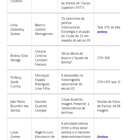
Oliveira
da Estrela de Clarice
Lispector (1977)
Os caminhos da
política
Lihla
Beatriz
institucional:
Sala 310 do bloco D do CFH e
Zaslavsky
Gallotti
Estratégia e atuação
online
Gomes
Mamigonian
do Clube de 25 em
meados do século XX
Glaucia
Sônia Maria de
Ândria Silva
Cristina
Jesus e o “quase da
CFH 306
Sônego
Candian
família”
Fraccaro
Henrique
A escravidão na
Thifany
Espada
historiografia
Sardá
CFH-HST sala 10
Rodrigues
catarinense do
Cunha
Lima Filho
século XX
Corpo Ausente;
João Pedro
Daniela
Núcleo de Estudos em Polític
Imagem Presente: a
Brunetti dos
Queiróz
da Escrita, da Memória e da
Sobrevivência de
Santos
Campos
Imagem
Antínoo
A afinidade eletiva
entre a ética social
Lucas
Rogério Luiz
católica e o nacional-
Gomes
Klaumann de
desenvolvimentismo
Online