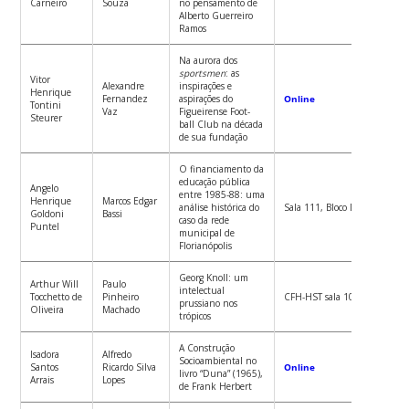
Carneiro
Souza
no pensamento de
Alberto Guerreiro
Ramos
Na aurora dos
sportsmen
: as
Vitor
Alexandre
inspirações e
Henrique
Fernandez
aspirações do
Online
Tontini
Vaz
Figueirense Foot-
Steurer
ball Club na década
de sua fundação
O financiamento da
educação pública
Angelo
entre 1985-88: uma
Henrique
Marcos Edgar
análise histórica do
Sala 111, Bloco D (CED)
Goldoni
Bassi
caso da rede
Puntel
municipal de
Florianópolis
Georg Knoll: um
Arthur Will
Paulo
intelectual
Tocchetto de
Pinheiro
CFH-HST sala 10
prussiano nos
Oliveira
Machado
trópicos
A Construção
Isadora
Alfredo
Socioambiental no
Santos
Ricardo Silva
Online
livro “Duna” (1965),
Arrais
Lopes
de Frank Herbert