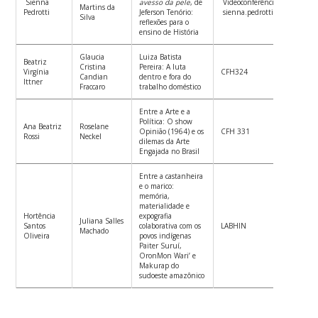
Sienna
avesso da pele
, de
Videoconferência (link com:
Martins da
Pedrotti
Jeferson Tenório:
sienna.pedrotti@gmail.com)
Silva
reflexões para o
ensino de História
Glaucia
Luiza Batista
Beatriz
Cristina
Pereira: A luta
Virgínia
CFH324
Candian
dentro e fora do
Ittner
Fraccaro
trabalho doméstico
Entre a Arte e a
Política: O show
Ana Beatriz
Roselane
Opinião (1964) e os
CFH 331
Rossi
Neckel
dilemas da Arte
Engajada no Brasil
Entre a castanheira
e o marico:
memória,
materialidade e
Hortência
expografia
Juliana Salles
Santos
colaborativa com os
LABHIN
Machado
Oliveira
povos indígenas
Paiter Suruí,
OronMon Wari’ e
Makurap do
sudoeste amazônico