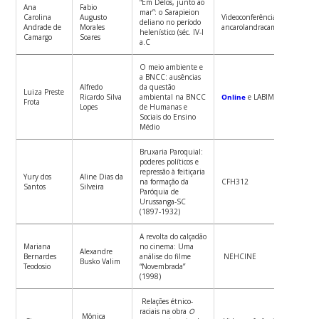
“Em Delos, junto ao
Ana
Fabio
mar”: o Sarapieion
Carolina
Augusto
Videoconferência (link com:
deliano no período
Andrade de
Morales
ancarolandracamargo@gmail.
helenístico (séc. IV-I
Camargo
Soares
a.C
O meio ambiente e
a BNCC: ausências
Alfredo
da questão
Luiza Preste
Ricardo Silva
ambiental na BNCC
Online
e LABIMHA
Frota
Lopes
de Humanas e
Sociais do Ensino
Médio
Bruxaria Paroquial:
poderes políticos e
repressão à feitiçaria
Yury dos
Aline Dias da
na formação da
CFH312
Santos
Silveira
Paróquia de
Urussanga-SC
(1897-1932)
A revolta do calçadão
Mariana
no cinema: Uma
Alexandre
Bernardes
análise do filme
NEHCINE
Busko Valim
Teodosio
“Novembrada”
(1998)
Relações étnico-
raciais na obra
O
Mônica