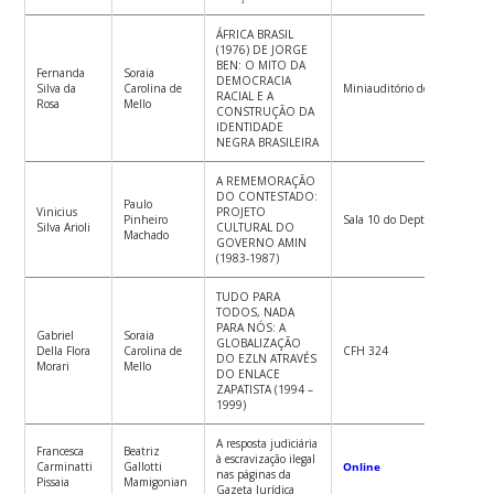
ÁFRICA BRASIL
(1976) DE JORGE
BEN: O MITO DA
Fernanda
Soraia
DEMOCRACIA
Silva da
Carolina de
Miniauditório do CFH, bloco 
RACIAL E A
Rosa
Mello
CONSTRUÇÃO DA
IDENTIDADE
NEGRA BRASILEIRA
A REMEMORAÇÃO
DO CONTESTADO:
Paulo
Vinicius
PROJETO
Pinheiro
Sala 10 do Depto de História
Silva Arioli
CULTURAL DO
Machado
GOVERNO AMIN
(1983-1987)
TUDO PARA
TODOS, NADA
PARA NÓS: A
Gabriel
Soraia
GLOBALIZAÇÃO
Della Flora
Carolina de
CFH 324
DO EZLN ATRAVÉS
Morari
Mello
DO ENLACE
ZAPATISTA (1994 –
1999)
A resposta judiciária
Francesca
Beatriz
à escravização ilegal
Carminatti
Gallotti
Online
nas páginas da
Pissaia
Mamigonian
Gazeta Jurídica