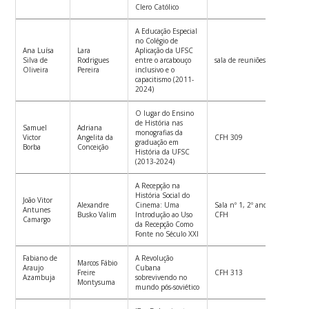
Clero Católico
A Educação Especial
no Colégio de
Ana Luísa
Lara
Aplicação da UFSC
Silva de
Rodrigues
entre o arcabouço
sala de reuniões do Bloco E C
Oliveira
Pereira
inclusivo e o
capacitismo (2011-
2024)
O lugar do Ensino
de História nas
Samuel
Adriana
monografias da
Victor
Angelita da
CFH 309
graduação em
Borba
Conceição
História da UFSC
(2013-2024)
A Recepção na
História Social do
João Vitor
Alexandre
Cinema: Uma
Sala nº 1, 2º andar, Bloco C –
Antunes
Busko Valim
Introdução ao Uso
CFH
Camargo
da Recepção Como
Fonte no Século XXI
Fabiano de
A Revolução
Marcos Fábio
Araujo
Cubana
Freire
CFH 313
Azambuja
sobrevivendo no
Montysuma
mundo pós-soviético