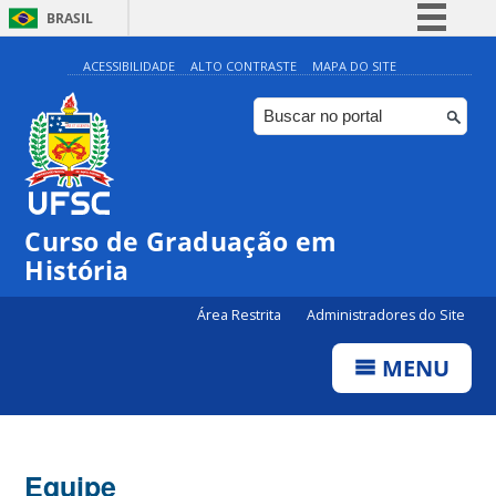
BRASIL
Simplifique!
ACESSIBILIDADE
ALTO CONTRASTE
MAPA DO SITE
Comunica BR
Participe
Acesso à informação
Legislação
Curso de Graduação em
Canais
História
Área Restrita
Administradores do Site
MENU
Equipe