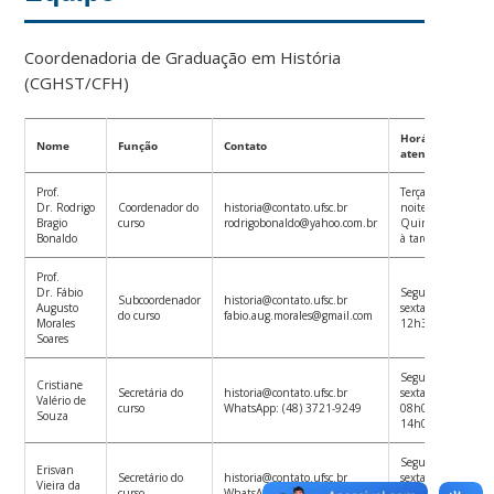
Coordenadoria de Graduação em História
(CGHST/CFH)
Horários de
Nome
Função
Contato
atendimento
Prof.
Terças-feira à
Dr. Rodrigo
Coordenador do
historia@contato.ufsc.br
noite
Bragio
curso
rodrigobonaldo@yahoo.com.br
Quintas-feira
Bonaldo
à tarde
Prof.
Dr. Fábio
Segundas e
Subcoordenador
historia@contato.ufsc.br
Augusto
sextas após
do curso
fabio.aug.morales@gmail.com
Morales
12h30
Soares
Segunda a
Cristiane
Secretária do
historia@contato.ufsc.br
sexta das
Valério de
curso
WhatsApp: (48) 3721-9249
08h00 às
Souza
14h00
Segunda a
Erisvan
Secretário do
historia@contato.ufsc.br
sexta das
Vieira da
curso
WhatsApp: (48) 3721-9249
14h00 às