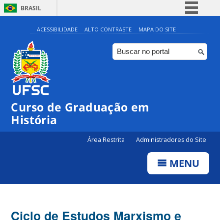
BRASIL
Simplifique!
ACESSIBILIDADE
ALTO CONTRASTE
MAPA DO SITE
Comunica BR
Participe
Acesso à informação
Legislação
Curso de Graduação em
Canais
História
Área Restrita
Administradores do Site
MENU
Ciclo de Estudos Marxismo e