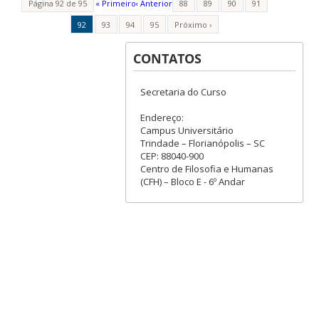
Página 92 de 95
« Primeiro
‹ Anterior
88
89
90
91
92
93
94
95
Próximo ›
CONTATOS
Secretaria do Curso
Endereço:
Campus Universitário
Trindade – Florianópolis – SC
CEP: 88040-900
Centro de Filosofia e Humanas
(CFH) – Bloco E - 6º Andar