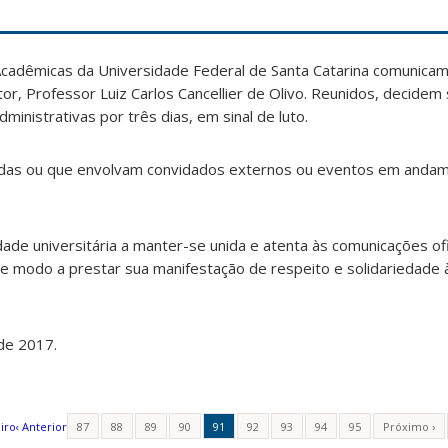
cadêmicas da Universidade Federal de Santa Catarina comunicam
tor, Professor Luiz Carlos Cancellier de Olivo. Reunidos, decide
ministrativas por três dias, em sinal de luto.
dadas ou que envolvam convidados externos ou eventos em anda
de universitária a manter-se unida e atenta às comunicações ofi
 modo a prestar sua manifestação de respeito e solidariedade à 
 de 2017.
iro
‹ Anterior
87
88
89
90
91
92
93
94
95
Próximo ›