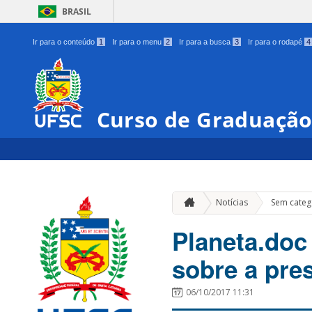
BRASIL
Ir para o conteúdo
1
Ir para o menu
2
Ir para a busca
3
Ir para o rodapé
4
Curso de Graduação
Notícias
Sem categ
Planeta.doc
sobre a pre
06/10/2017 11:31