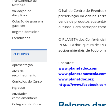
Trancamento de
Matrícula
O hall do Centro de Eventos
Validação de
disciplinas
preservação da vida na Terra
venda de produtos sustentáv
Colação de grau em
gabinete
outubro. Para participar co
Regime domiciliar
Formulários
O PLANETA.doc Conferência in
PLANETA.doc, que irá de 15 d
socioambientais de todo o m
O CURSO
Contatos:
Apresentação
www.planetadoc.com
Atos de
www.planetanaescola.co
reconhecimento
www.planetdoc.org
Currículos do Curso
https://www.facebook.com
Ingresso
Atividades
complementares
Retorno das
Colegiado do Curso