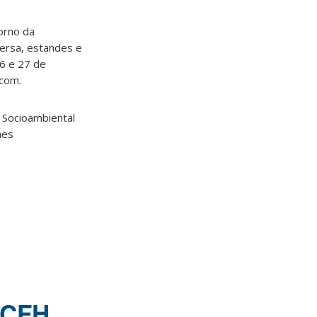
orno da
versa, estandes e
6 e 27 de
.com.
 Socioambiental
mes
 CFH