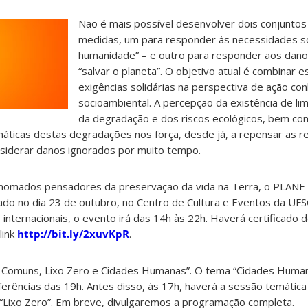
Não é mais possível desenvolver dois conjuntos
medidas, um para responder às necessidades soc
humanidade” – e outro para responder aos dano
“salvar o planeta”. O objetivo atual é combinar 
exigências solidárias na perspectiva de ação co
socioambiental. A percepção da existência de lim
da degradação e dos riscos ecológicos, bem co
ticas destas degradações nos força, desde já, a repensar as r
nsiderar danos ignorados por muito tempo.
enomados pensadores da preservação da vida na Terra, o PLANE
ado no dia 23 de outubro, no Centro de Cultura e Eventos da UF
 internacionais, o evento irá das 14h às 22h. Haverá certificado d
link
http://bit.ly/2xuvKpR
.
s Comuns, Lixo Zero e Cidades Humanas”. O tema “Cidades Huma
nferências das 19h. Antes disso, às 17h, haverá a sessão temátic
 “Lixo Zero”. Em breve, divulgaremos a programação completa.