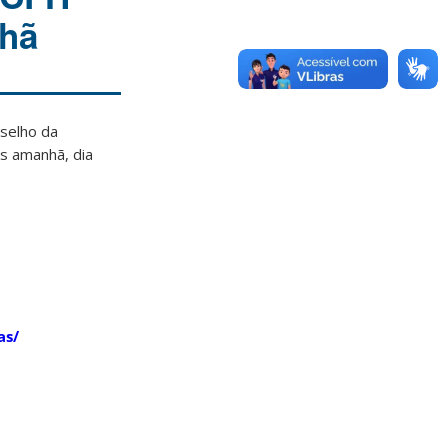
nhã
nselho da
s amanhã, dia
as/