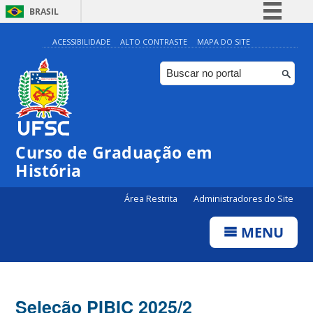
BRASIL
Simplifique!
ACESSIBILIDADE
ALTO CONTRASTE
MAPA DO SITE
Comunica BR
Participe
Acesso à informação
Legislação
Curso de Graduação em
Canais
História
Área Restrita
Administradores do Site
MENU
Seleção PIBIC 2025/2