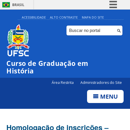
BRASIL
Simplifique!
ACESSIBILIDADE
ALTO CONTRASTE
MAPA DO SITE
Comunica BR
Participe
Acesso à informação
Legislação
Curso de Graduação em
Canais
História
Área Restrita
Administradores do Site
MENU
Homologação de inscrições –