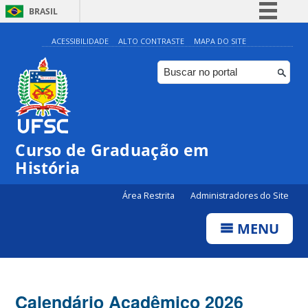
BRASIL
Simplifique!
ACESSIBILIDADE
ALTO CONTRASTE
MAPA DO SITE
Comunica BR
Participe
Acesso à informação
Legislação
Curso de Graduação em
Canais
História
Área Restrita
Administradores do Site
MENU
Calendário Acadêmico 2026