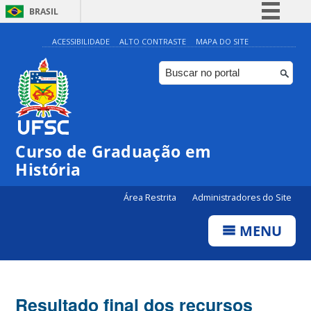
BRASIL
Simplifique!
ACESSIBILIDADE
ALTO CONTRASTE
MAPA DO SITE
Comunica BR
Participe
Acesso à informação
Legislação
Curso de Graduação em
Canais
História
Área Restrita
Administradores do Site
MENU
Resultado final dos recursos