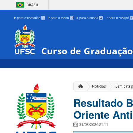
BRASIL
Ir para o conteúdo
1
Ir para o menu
2
Ir para a busca
3
Ir para o rodapé
4
Curso de Graduação
Notícias
Sem categ
Resultado B
Oriente Ant
31/03/2026 21:11