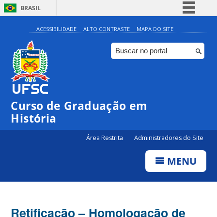
BRASIL
Simplifique!
ACESSIBILIDADE
ALTO CONTRASTE
MAPA DO SITE
Comunica BR
Participe
Acesso à informação
Legislação
Curso de Graduação em
Canais
História
Área Restrita
Administradores do Site
MENU
Retificação – Homologação de